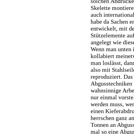
solchen Abdrücke
Skelette montiere
auch internationa
habe da Sachen en
entwickelt, mit d
Stützelemente auf
angelegt wie dies
Wenn man unten i
kollabiert meine
man loslässt, dan
also mit Stahlseil
reproduziert. Das
Abgusstechniken h
wahnsinnige Arbe
nur einmal vorste
werden muss, wen
einen Kieferabdru
herrschen ganz a
Tonnen an Abgussm
mal so eine Abgu