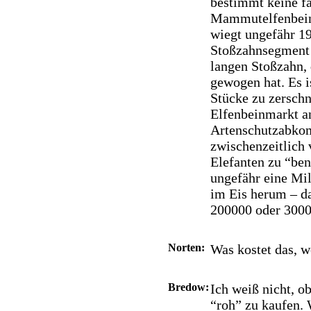
bestimmt keine fa
Mammutelfenbeins
wiegt ungefähr 19
Stoßzahnsegment 
langen Stoßzahn,
gewogen hat. Es i
Stücke zu zerschn
Elfenbeinmarkt a
Artenschutzabkom
zwischenzeitlich
Elefanten zu “ben
ungefähr eine Mi
im Eis herum – da
200000 oder 3000
Norten:
Was kostet das, 
Bredow:
Ich weiß nicht, ob
“roh” zu kaufen. W