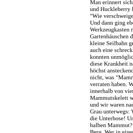
Man erinnert sic
und Huckleberry F
"Wie verschweige
Und dann ging ebe
Werkzeugkasten m
Gartenhäuschen d
kleine Seilbahn g
auch eine schreck
konnten unmöglich
diese Krankheit 
höchst anstecken
nicht, was "Mammu
verraten haben. W
innerhalb von vie
Mammutskelett we
und wir waren nac
Grau unterwegs: 
die Unterhose! U
halben Mammut? D
Berg. Wer in eine