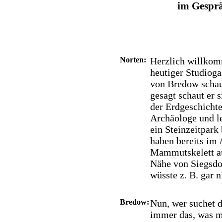
im Gesprä
Norten:
Herzlich willko
heutiger Studioga
von Bredow schau
gesagt schaut er s
der Erdgeschichte
Archäologe und l
ein Steinzeitpark
haben bereits im 
Mammutskelett au
Nähe von Siegsdo
wüsste z. B. gar n
Bredow:
Nun, wer suchet d
immer das, was m