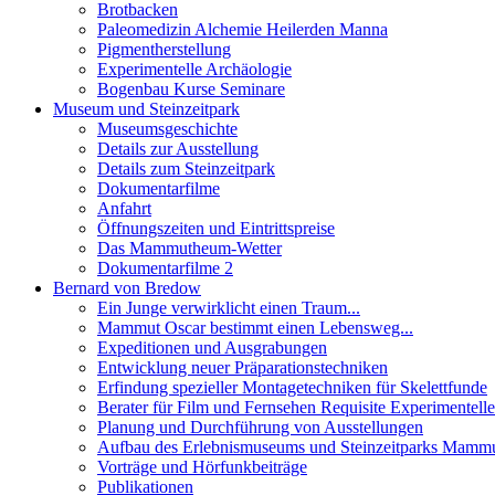
Brotbacken
Paleomedizin Alchemie Heilerden Manna
Pigmentherstellung
Experimentelle Archäologie
Bogenbau Kurse Seminare
Museum und Steinzeitpark
Museumsgeschichte
Details zur Ausstellung
Details zum Steinzeitpark
Dokumentarfilme
Anfahrt
Öffnungszeiten und Eintrittspreise
Das Mammutheum-Wetter
Dokumentarfilme 2
Bernard von Bredow
Ein Junge verwirklicht einen Traum...
Mammut Oscar bestimmt einen Lebensweg...
Expeditionen und Ausgrabungen
Entwicklung neuer Präparationstechniken
Erfindung spezieller Montagetechniken für Skelettfunde
Berater für Film und Fernsehen Requisite Experimentell
Planung und Durchführung von Ausstellungen
Aufbau des Erlebnismuseums und Steinzeitparks Mam
Vorträge und Hörfunkbeiträge
Publikationen