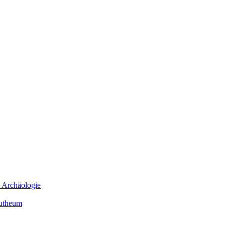
e Archäologie
mutheum