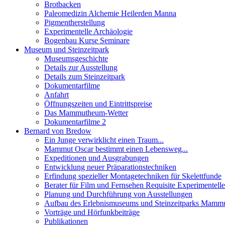
Brotbacken
Paleomedizin Alchemie Heilerden Manna
Pigmentherstellung
Experimentelle Archäologie
Bogenbau Kurse Seminare
Museum und Steinzeitpark
Museumsgeschichte
Details zur Ausstellung
Details zum Steinzeitpark
Dokumentarfilme
Anfahrt
Öffnungszeiten und Eintrittspreise
Das Mammutheum-Wetter
Dokumentarfilme 2
Bernard von Bredow
Ein Junge verwirklicht einen Traum...
Mammut Oscar bestimmt einen Lebensweg...
Expeditionen und Ausgrabungen
Entwicklung neuer Präparationstechniken
Erfindung spezieller Montagetechniken für Skelettfunde
Berater für Film und Fernsehen Requisite Experimentell
Planung und Durchführung von Ausstellungen
Aufbau des Erlebnismuseums und Steinzeitparks Mam
Vorträge und Hörfunkbeiträge
Publikationen