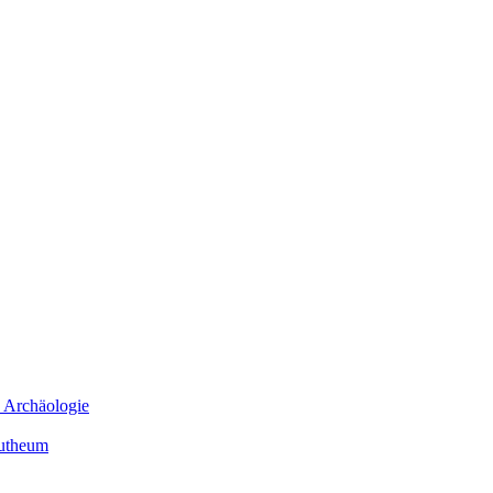
e Archäologie
mutheum