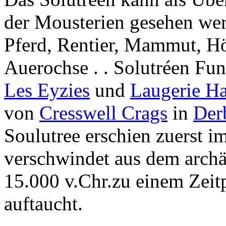
der Mousterien gesehen wer
Pferd, Rentier, Mammut, H
Auerochse . . Solutréen Fu
Les Eyzies
und
Laugerie H
von
Cresswell Crags
in
Der
Soulutree erschien zuerst i
verschwindet aus dem arch
15.000 v.Chr.zu einem Zeit
auftaucht.