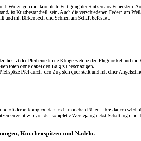
kannt. Wir zeigen die komplette Fertigung der Spitzen aus Feuerstein. 
tand, ist Kursbestandteil. sein. Auch die verschiedenen Federn am Pfei
llt und mit Birkenpech und Sehnen am Schaft befestigt.
tze besitzt der Pfeil eine breite Klinge welche den Flugmuskel und die
len töten ohne dabei den Balg zu beschädigen.
eilspitze Pfel durch den Zug sich quer stellt und mit einer Angelschn
nd oft derart komplex, dass es in manchen Fällen Jahre dauern wird bi
tzen erreicht wird, ist der komplette Werdegang nebst Schäftung einer 
rbungen, Knochenspitzen und Nadeln.