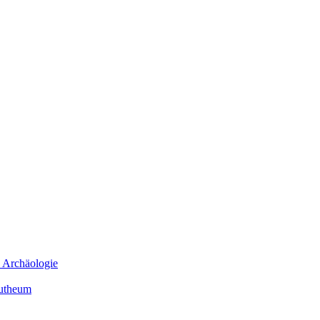
e Archäologie
mutheum