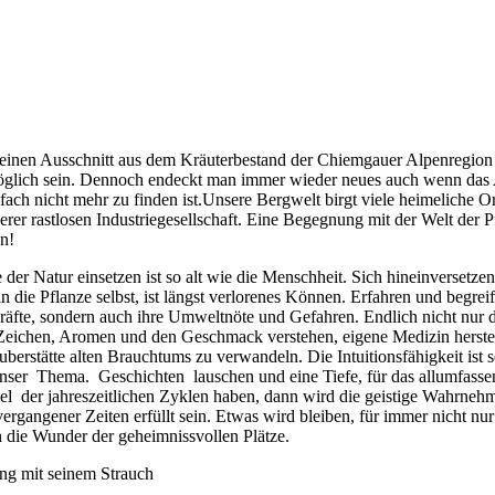
 einen Ausschnitt aus dem Kräuterbestand der Chiemgauer Alpenregion
glich sein. Dennoch endeckt man immer wieder neues auch wenn das 
ach nicht mehr zu finden ist.Unsere Bergwelt birgt viele heimeliche O
rer rastlosen Industriegesellschaft. Eine Begegnung mit der Welt der P
n!
 der Natur einsetzen ist so alt wie die Menschheit. Sich hineinversetzen
n die Pflanze selbst, ist längst verlorenes Können. Erfahren und begreif
kräfte, sondern auch ihre Umweltnöte und Gefahren. Endlich nicht nur 
 Zeichen, Aromen und den Geschmack verstehen, eigene Medizin herstel
berstätte alten Brauchtums zu verwandeln. Die Intuitionsfähigkeit ist s
nser Thema. Geschichten lauschen und eine Tiefe, für das allumfass
l der jahreszeitlichen Zyklen haben, dann wird die geistige Wahrne
ergangener Zeiten erfüllt sein. Etwas wird bleiben, für immer nicht nur
 die Wunder der geheimnissvollen Plätze.