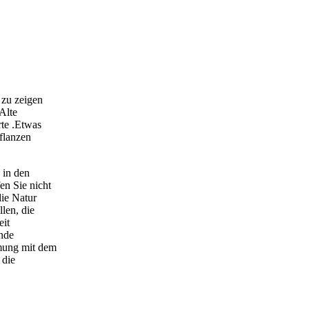
 zu zeigen
Alte
rte .Etwas
flanzen
 in den
en Sie nicht
die Natur
len, die
eit
ende
hmung mit dem
 die