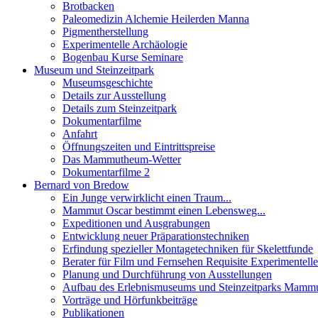
Brotbacken
Paleomedizin Alchemie Heilerden Manna
Pigmentherstellung
Experimentelle Archäologie
Bogenbau Kurse Seminare
Museum und Steinzeitpark
Museumsgeschichte
Details zur Ausstellung
Details zum Steinzeitpark
Dokumentarfilme
Anfahrt
Öffnungszeiten und Eintrittspreise
Das Mammutheum-Wetter
Dokumentarfilme 2
Bernard von Bredow
Ein Junge verwirklicht einen Traum...
Mammut Oscar bestimmt einen Lebensweg...
Expeditionen und Ausgrabungen
Entwicklung neuer Präparationstechniken
Erfindung spezieller Montagetechniken für Skelettfunde
Berater für Film und Fernsehen Requisite Experimentell
Planung und Durchführung von Ausstellungen
Aufbau des Erlebnismuseums und Steinzeitparks Mam
Vorträge und Hörfunkbeiträge
Publikationen