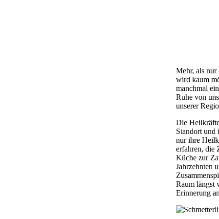
Mehr, als nur
wird kaum mö
manchmal einf
Ruhe von unse
unserer Regio
Die Heilkräfte
Standort und i
nur ihre Heil
erfahren, die
Küche zur Zau
Jahrzehnten u
Zusammenspie
Raum längst v
Erinnerung an