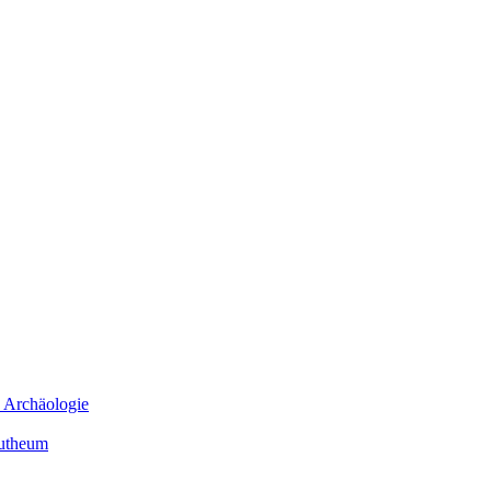
e Archäologie
mutheum