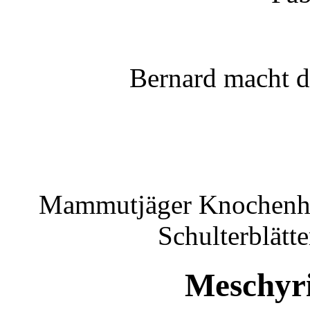
Bernard macht d
Mammutjäger Knochenhü
Schulterblätt
Meschyri